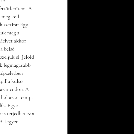
eszt 
rtőtleníteni. A 
 meg kell 
 szerint: 
Egy 
zuk meg a 
Melyet akkor 
a belső 
eljük el. Jelöld 
ök legmagasabb 
képzeletben 
pilla külső 
 az arcodon. A 
ahol az orrcimpa 
ik. Egyes 
is terjedhet ez a 
ól legyen 