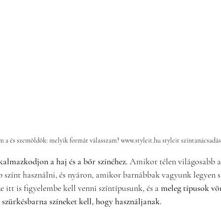
 a és szemöldök: melyik formát válasszam? www.styleit.hu styleit színtanácsadás
lkalmazkodjon a haj és a bőr színéhez.
 Amikor télen világosabb 
b színt használni, és nyáron, amikor barnábbak vagyunk legyen 
e itt is figyelembe kell venni színtípusunk, és a 
meleg típusok vör
 szürkésbarna színeket kell, hogy használjanak.