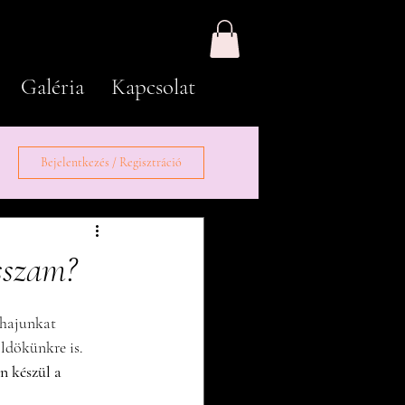
Galéria
Kapcsolat
Bejelentkezés / Regisztráció
sszam?
hajunkat 
ldökünkre is. 
n készül a 