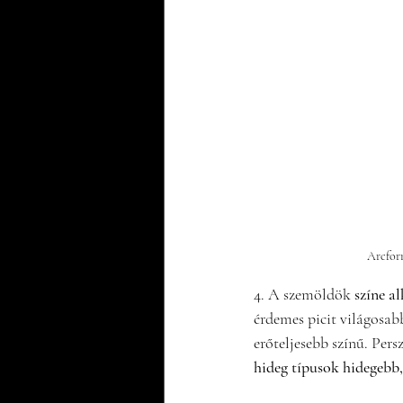
Arcform
4. A szemöldök 
színe a
érdemes picit világosab
erőteljesebb színű. Persz
hideg típusok hidegebb,