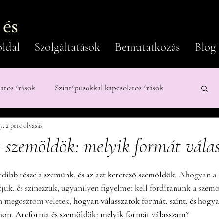
 és
ldal
Szolgáltatások
Bemutatkozás
Blog
latos írások
Színtípusokkal kapcsolatos írások
7.
2 perc olvasás
Férfiaknak
 szemöldök: melyik formát vála
edibb része a szemünk, és az azt keretező szemöldök
. Ahogyan a 
juk, és színezzük, ugyanilyen figyelmet kell fordítanunk a szemö
 megosztom veletek, 
hogyan válasszatok formát, színt, és hogya
hon. Arcforma és szemöldök: melyik formát válasszam?