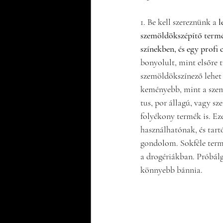
1. Be kell szereznünk a 
l
szemöldökszépítő termé
színekben, és egy profi c
bonyolult, mint elsőre 
szemöldökszínező lehet c
keményebb, mint a szemc
tus, por állagú, vagy sz
folyékony termék is. Ez
használhatónak, és tartó
gondolom. Sokféle ter
a drogériákban. Próbálg
könnyebb bánnia.