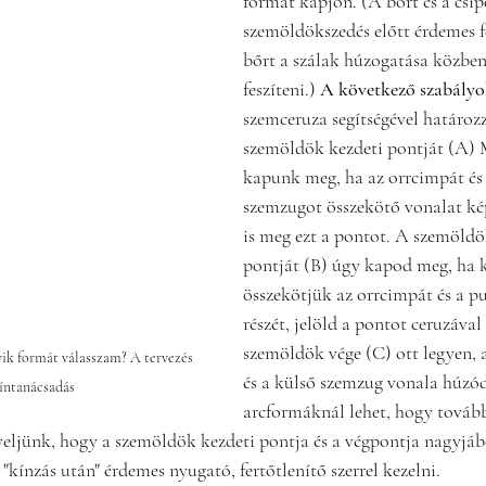
formát kapjon. (A bőrt és a csip
szemöldökszedés előtt érdemes fe
bőrt a szálak húzogatása közben
feszíteni.) 
A következő szabályok
szemceruza segítségével határoz
szemöldök kezdeti pontját (A) 
kapunk meg, ha az orrcimpát és 
szemzugot összekötő vonalat képz
is meg ezt a pontot. A szemöld
pontját (B) úgy kapod meg, ha 
összekötjük az orrcimpát és a pu
részét, jelöld a pontot ceruzával
szemöldök vége (C) ott legyen, 
ik formát válasszam? A tervezés 
és a külső szemzug vonala húzód
zíntanácsadás
arcformáknál lehet, hogy tovább 
igyeljünk, hogy a szemöldök kezdeti pontja és a végpontja nagyjáb
a "kínzás után" érdemes nyugató, fertőtlenítő szerrel kezelni.