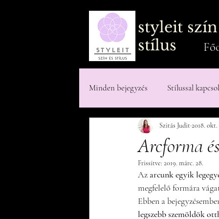
styleit szín
stílus
Főo
Minden bejegyzés
Stílussal kapcso
Szitás Judit
2018. okt. 
Testalkattal kapcsolatos írások
Arcforma és
Frissítve:
2019. márc. 28.
Az 
arcunk egyik legegy
megfelelő formára vágat
Ebben a bejegyzésemben
legszebb szemöldök ott