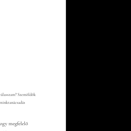
válasszam? Szemöldök 
 sminktanácsadás
ogy megfelelő 