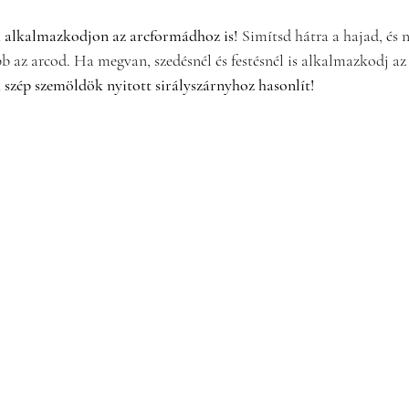
 alkalmazkodjon az arcformádhoz is!
 Simítsd hátra a hajad, és
b az arcod. Ha megvan, szedésnél és festésnél is alkalmazkodj az 
 szép szemöldök nyitott sirályszárnyhoz hasonlít! 