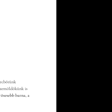
arcbőrünk 
szemöldökünk is 
ösesebb barna, a 