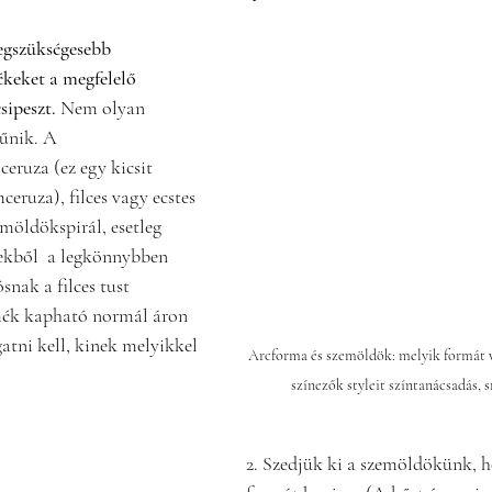
egszükségesebb 
keket a megfelelő 
sipeszt.
 Nem olyan 
tűnik. A 
eruza (ez egy kicsit 
eruza), filces vagy ecstes 
emöldökspirál, esetleg 
ekből  a legkönnybben 
snak a filces tust 
mék kapható normál áron 
atni kell, kinek melyikkel 
Arcforma és szemöldök: melyik formát 
színezők styleit színtanácsadás,
2. Szedjük ki a szemöldökünk, h