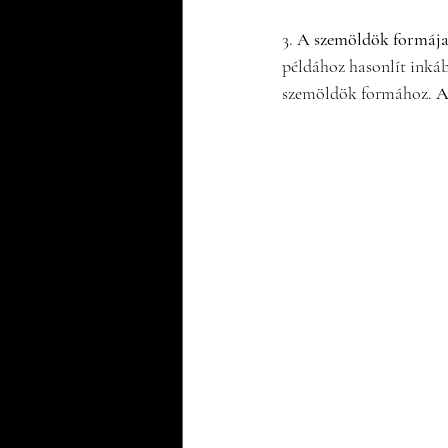
3. 
A szemöldök formája
példához hasonlít inkáb
szemöldök formához. 
A