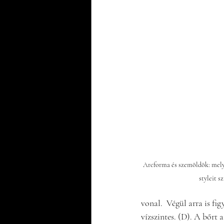
Arcforma és szemöldök: mely
styleit s
vonal.  Végül arra is f
vízszintes. (D). A bőrt 