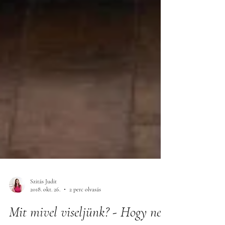
Szitás Judit
2018. okt. 26.
2 perc olvasás