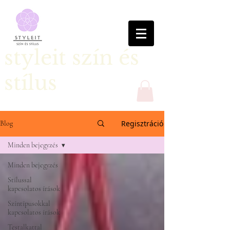
styleit szín és
stílus
Regisztráció
Blog
Minden bejegyzés
Minden bejegyzés
Stílussal
kapcsolatos írások
Színtípusokkal
kapcsolatos írások
Testalkattal