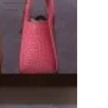
kapcsolatos írások
Férfiaknak