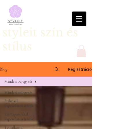
styleit szín és
stílus
Regisztráció
Blog
Minden bejegyzés
Minden bejegyzés
Stílussal
kapcsolatos írások
Színtípusokkal
kapcsolatos írások
Testalkattal