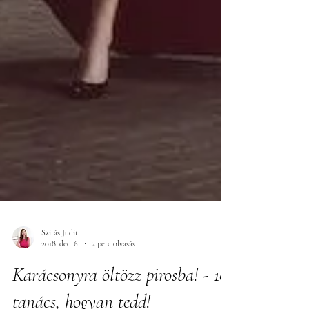
Szitás Judit
2018. dec. 6.
2 perc olvasás
Karácsonyra öltözz pirosba! - 10