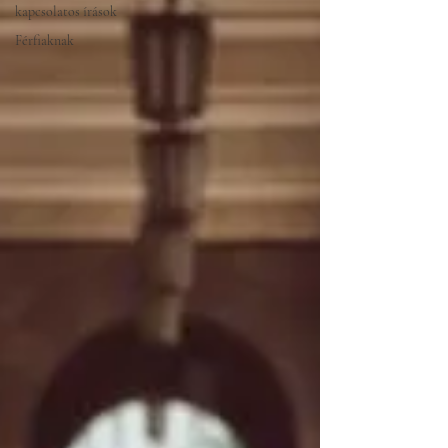
kapcsolatos írások
Férfiaknak