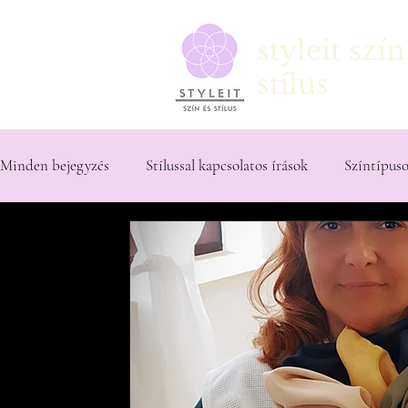
styleit szín
stílus
Főo
Minden bejegyzés
Stílussal kapcsolatos írások
Színtípuso
Testalkattal kapcsolatos írások
Férfiaknak