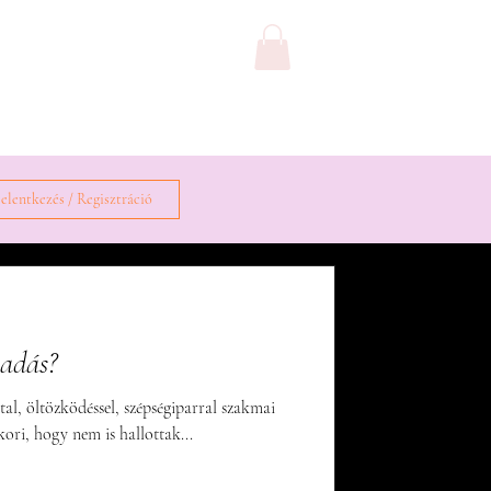
Galéria
Kapcsolat
elentkezés / Regisztráció
sadás?
tal, öltözködéssel, szépségiparral szakmai
kori, hogy nem is hallottak...