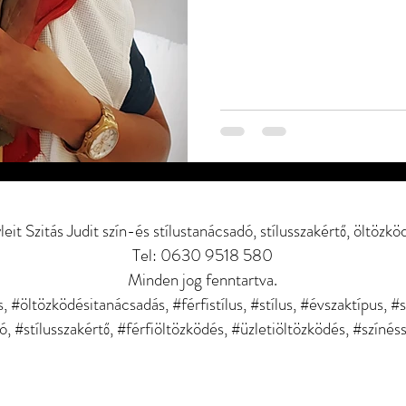
it Szitás Judit szín-és stílustanácsadó, stílusszakértő, öltözkö
Tel: 0630 9518 580
Minden jog fenntartva.
 #öltözködésitanácsadás, #férfistílus, #stílus, #évszaktípus, #st
ó, #stílusszakértő, #férfiöltözködés, #üzletiöltözködés, #színés