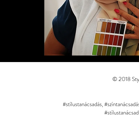
© 2018 Style
#stílustanácsadás, #színtanácsadás,
#stílustanácsad