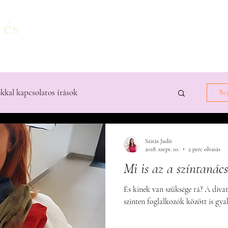
 és
ldal
Szolgáltatások
Bemutatkozás
Blog
kkal kapcsolatos írások
Bej
Szitás Judit
2018. szept. 10.
2 perc olvasás
Mi is az a színtanác
És kinek van szüksége rá? A divat
szinten foglalkozók között is gya