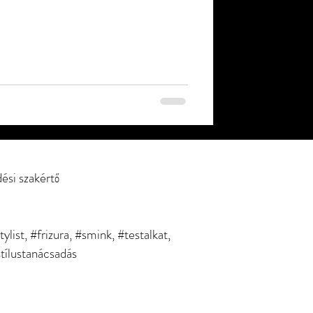
dési szakértő
ylist, #frizura, #smink, #testalkat,
stílustanácsadás