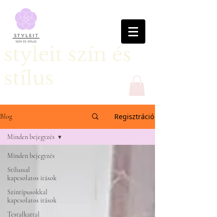
styleit szín és
stílus
Regisztráció
Blog
Minden bejegyzés
Minden bejegyzés
Stílussal
kapcsolatos írások
Színtípusokkal
kapcsolatos írások
Testalkattal