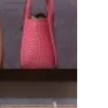
kapcsolatos írások
Férfiaknak