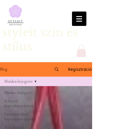
styleit szín és
stílus
Regisztráció
Blog
Minden bejegyzés
Minden bejegyzés
Stílussal
kapcsolatos írások
Színtípusokkal
kapcsolatos írások
Testalkattal