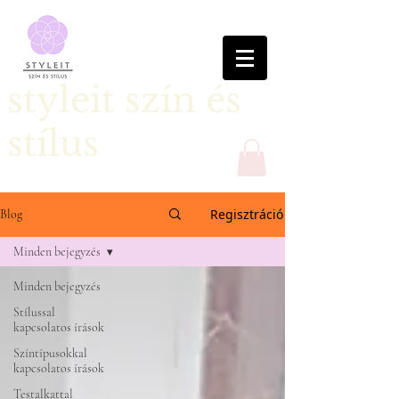
styleit szín és
stílus
Regisztráció
Blog
Minden bejegyzés
Minden bejegyzés
Stílussal
kapcsolatos írások
Színtípusokkal
kapcsolatos írások
Testalkattal