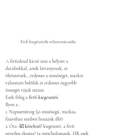
Férfi kiegészítők stílustanácsadás
A férfiaknál kicsit más a helyzet a 
darabokkal, amik látványosak, és 
öltöztetnek., érdemes a minőséget, márkát 
választani belőlük és érdemes nagyobb 
összeget rájuk szánni. 
Ezek főleg a 
férfi kiegészítői.
Ilyen a :
1. Napszemüveg (jó minőségű, márkás, 
fazonban színben hozzánk illő)
2. Óra -☑️ 
kötelező! 
kiegészítő, a férfi 
egyetlen ékszere! (a pszichológusok, HR-esek 