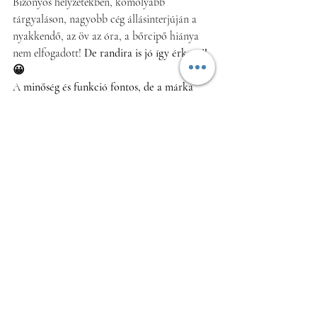
Bizonyos helyzetekben, komolyabb 
tárgyaláson, nagyobb cég állásinterjúján a 
nyakkendő, az öv az óra, a bőrcipő hiánya 
nem elfogadott! 
De randira is jó így érkezni!
😀
A 
minőség és funkció fontos, de a márka 
nem igazán 
pl. egy ingnél, zakónál, 
nadrágnál, pólónál és sportruházatnál.
Sokáig viselhejtük, ha vigyázunk ezekre az 
értékes darabokra! 
A bőrárut és kalapot/sapkát érdemes külön 
tárolni, jól szellőző dobozban, a 
napszemüveget a tokjában, a tollat 
dobozban, az órát óratartóban, a 
nyakkendőt fellógatva, a kabátot vastag 
vállfára akasztva porzsákban, a cipőket 
lefedett papírdobozban stb. 