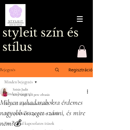
styleit szín és
stílus
Regisztráció
Bejegyzés
Minden bejegyzés
Szitás Judit
Minden bejegyzés
2019. szept. 4.
2 perc olvasás
Milyen ruhadarabokra érdemes
Stílussal kapcsolatos írások
nagyobb összeget szánni, és mire
Színtípusokkal kapcsolatos írások
nem?💰
Testalkattal kapcsolatos írások