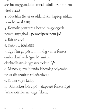
szerint meggondolatlannak tűnik az, aki nem 
visel órát.)
3. Bőrtáska (lehet ez oldaltáska, laptop táska, 
nem hátizsák!
 ❌)
4. Komoly pénztárca bőrből vagy egyéb 
nemes anyagból - 
pénzcsipesz nem jó!
5. Bőrkesztyű 
6. Szép öv, bőrből!‼️
7. Egy fém golyóstoll mindig van a fontos 
embereknél - elvégre bármikor 
elénktolhatnak egy szerződést! 🙂
8. Minőségi nyakkendő lehetőleg selyemből, 
neutrális színben (pl.sötétkék).
9. Sapka vagy kalap
10. Klasszikus bőrcipő - alapvető fontosságú 
(színe sötétbarna vagy fekete)! 