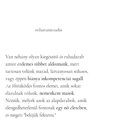
stílustanácsadás
Van néhány olyan kiegészítő és ruhadarab 
amire 
érdemes többet áldoznunk
, mert 
tartósan velünk marad, látványosan stílusos, 
vagy éppen 
hiánya inkompetenciát sugall
.
Az öltözködés fontos elemei, amik sokat 
elárulnak rólunk, 
nemenként mások
. 
Nézzük, melyek azok az alapdarabok, amik 
elengedhetetlenül fontosak 
egy nő életében
, 
és megéri "beléjük fektetni."