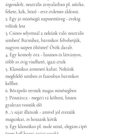
átgondolt, neutrális árnyalatban pl. szürke, 
fekete, kék, bézs) - erre érdemes áldozni.
2. Egy jó minőségű napszemüveg - évekig 
velünk lesz
3. Csinos selyemsál a nekünk való neutrális 
színben! Bármihez, bármikor felvehetjük, 
nagyon szépen öltöztet! Örök darab.
4. Egy komoly óra - hasznos és látványos, 
több 10 évig viselhető, igazi érték
5. Klasszikus átmeneti kabát. Nekünk 
megfelelő színben és fazonban bármikor 
kellhet. 
6. Bőrápoló termék magas minőségben
7. Pénztárca - megéri rá költeni, hiszen 
gyakran vesszük elő
8. A saját illatunk - amivel jól érezzük 
magunkat, és hozzánk kötik
9. Egy klasszikus pl. nude színű, elegáns cipő 
(nem kell hozzá óriási sarok)