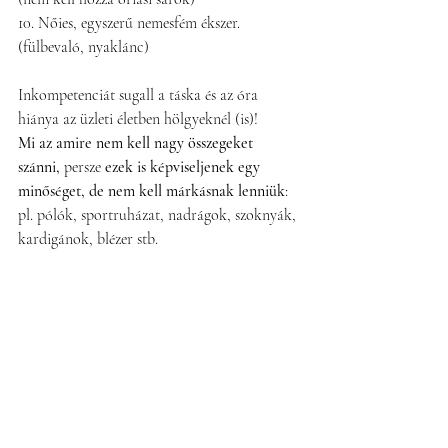
10. Nőies, egyszerű nemesfém ékszer. 
(fülbevaló, nyaklánc)
Inkompetenciát sugall a táska és az óra 
hiánya az üzleti életben hölgyeknél (is)! 
Mi az amire nem kell nagy összegeket 
szánni, 
persze 
ezek is képviseljenek egy 
minőséget, de nem kell márkásnak lenniük
: 
pl. pólók, sportruházat, nadrágok, szoknyák, 
kardigánok, blézer stb.