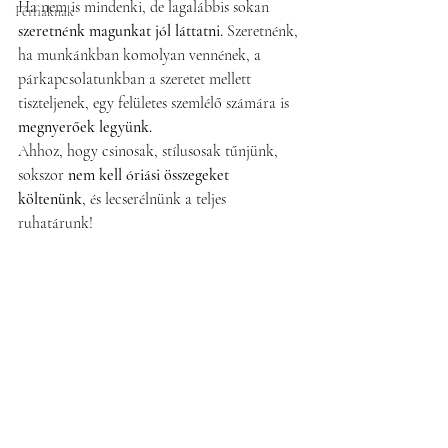
Ha nem is mindenki, de lagalábbis sokan 
Férfiaknak
szeretnénk magunkat jól láttatni. 
Szeretnénk, 
ha munkánkban komolyan vennének, a 
párkapcsolatunkban a szeretet mellett 
tiszteljenek, egy felületes szemlélő számára is 
megnyerőek legyünk.
Ahhoz, hogy csinosak, stílusosak tűnjünk, 
sokszor 
nem kell óriási összegeket 
költenünk
, és lecserélnünk a teljes 
ruhatárunk! 