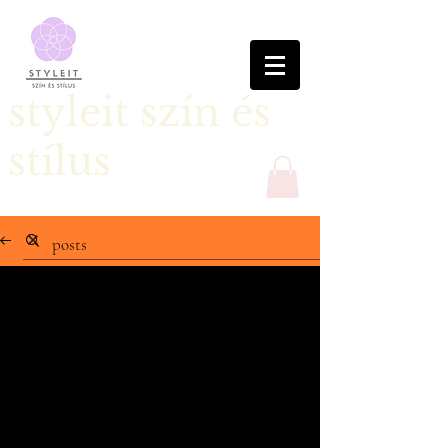
styleit szín és
stílus