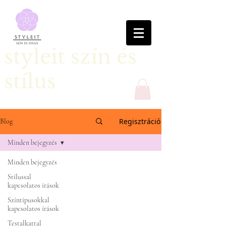
styleit szín és
stílus
Regisztráció
Blog
Minden bejegyzés
Minden bejegyzés
Stílussal
kapcsolatos írások
Színtípusokkal
kapcsolatos írások
Testalkattal