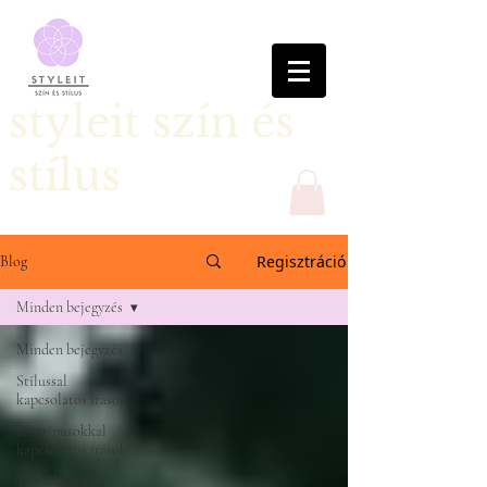
styleit szín és
stílus
Regisztráció
Blog
Minden bejegyzés
Minden bejegyzés
Stílussal
kapcsolatos írások
Színtípusokkal
kapcsolatos írások
Testalkattal