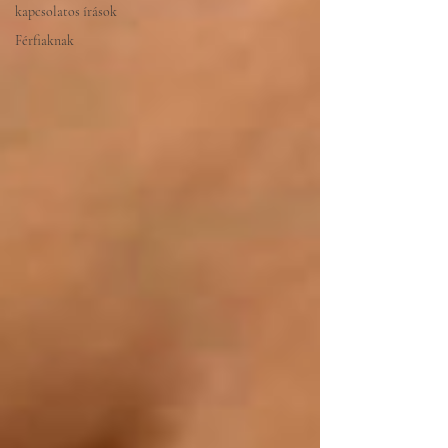
kapcsolatos írások
Férfiaknak