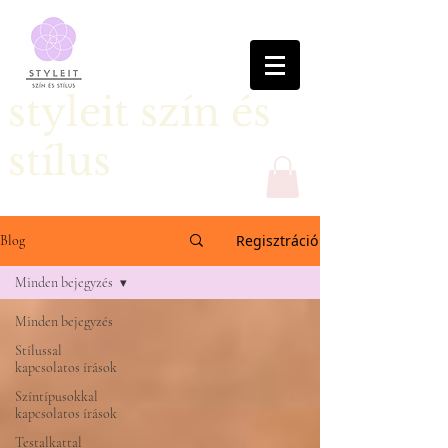
styleit szín és
stílus
Regisztráció
Blog
Minden bejegyzés
Minden bejegyzés
Stílussal
kapcsolatos írások
Színtípusokkal
kapcsolatos írások
Testalkattal