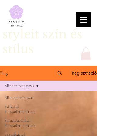
styleit szín és
stílus
Regisztráció
Blog
Minden bejegyzés
Minden bejegyzés
Stílussal
kapcsolatos írások
Színtípusokkal
kapcsolatos írások
Testalkattal