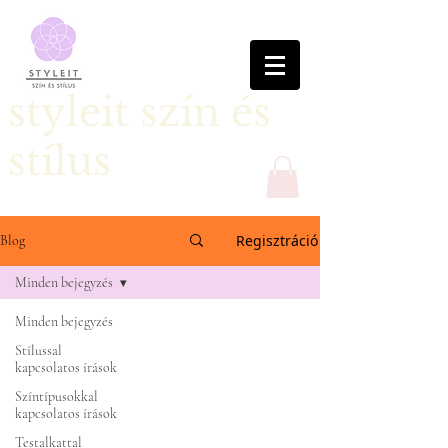
styleit szín és
stílus
Regisztráció
Blog
Minden bejegyzés
Minden bejegyzés
Stílussal
kapcsolatos írások
Színtípusokkal
kapcsolatos írások
Testalkattal