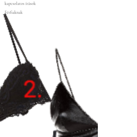
kapcsolatos írások
Férfiaknak