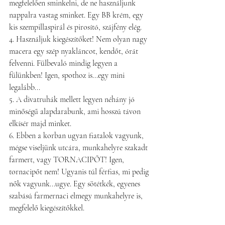
megfelelően sminkelni, de ne használjunk 
nappalra vastag sminket. Egy BB krém, egy 
kis szempillaspirál és pirosító, szájfény elég.
4. Használjuk kiegészítőket! Nem olyan nagy 
macera egy szép nyakláncot, kendőt, órát 
felvenni. Fülbevaló mindig legyen a 
fülünkben! Igen, spothoz is...egy mini 
legalább...
5. A divatruhák mellett legyen néhány jó 
minőségű alapdarabunk, ami hosszú távon 
elkísér majd minket.
6. Ebben a korban ugyan fiatalok vagyunk, 
mégse viseljünk utcára, munkahelyre szakadt 
farmert, vagy TORNACIPŐT! Igen, 
tornacipőt nem! Ugyanis túl férfias, mi pedig 
nők vagyunk...ugye. Egy sötétkék, egyenes 
szabású farmernaci elmegy munkahelyre is, 
megfelelő kiegészítőkkel.