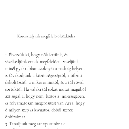
Korosztálynak megfelelő öltözködés
1. Élvezzük ki, hogy nők lettünk, és 
viselkedjünk ennek megfelelően. Viseljünk 
minél gyakrabban szoknyát a nadrág helyett.
2. Óvakodjunk a közönségességtől, a túlzott 
dekoltázstól, a mikorominitől, és a túl rövid 
sortoktól. Ha valaki túl sokat mutat magából 
azt sugalja, hogy nem  biztos a  nőiességében, 
és folyamatosan megerősítést vár. Arra, hogy 
ő milyen szép és kívnatos, ebből szerez 
önbizalmat. 
3. Tanuljunk meg arctípusunknak 