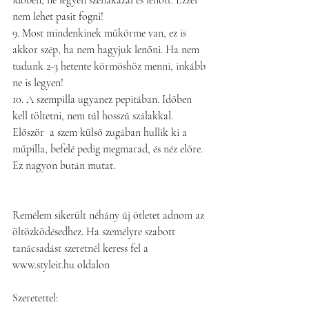
időben, ne legyen szénakazal és lenőtt. Ezzel 
nem lehet pasit fogni!
9. Most mindenkinek műkörme van, ez is 
akkor szép, ha nem hagyjuk lenőni. Ha nem 
tudunk 2-3 hetente körmöshöz menni, inkább 
ne is legyen!
10. A szempilla ugyanez pepitában. Időben 
kell töltetni, nem túl hosszú szálakkal. 
Először  a szem külső zugában hullik ki a 
műpilla, befelé pedig megmarad, és néz előre. 
Ez nagyon bután mutat.
Remélem sikerült néhány új ötletet adnom az 
öltözködésedhez. Ha személyre szabott 
tanácsadást szeretnél keress fel a 
www.styleit.hu oldalon
Szeretettel: