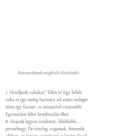
Korosztálynak megfelelő öltözködés
7. Hordjunk ruhákat! Télen is! Egy bélelt 
ruha és egy meleg harisnya ad annyi meleget 
mint egy farmer, és mennyivel csinosabb! 
Egyszerűen lehet kombinálni őket.
8. Hajunk legyen rendezett...blablabla.... 
perszehogy. De tényleg, vágassuk, festessük 