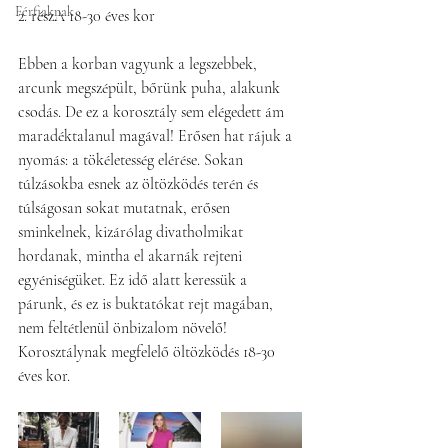
Férfiaknak
2. részA 18-30 éves kor
Ebben a korban vagyunk a legszebbek, 
arcunk megszépült, bőrünk puha, alakunk 
csodás. De ez a korosztály sem elégedett ám 
maradéktalanul magával! Erősen hat rájuk a 
nyomás: a tökéletesség elérése. Sokan 
túlzásokba esnek az öltözködés terén és 
túlságosan sokat mutatnak, erősen 
sminkelnek, kizárólag divatholmikat 
hordanak, mintha el akarnák rejteni 
egyéniségüket. Ez idő alatt keressük a 
párunk, és ez is buktatókat rejt magában, 
nem feltétlenül önbizalom növelő! 
Korosztálynak megfelelő öltözködés 18-30 
éves kor.