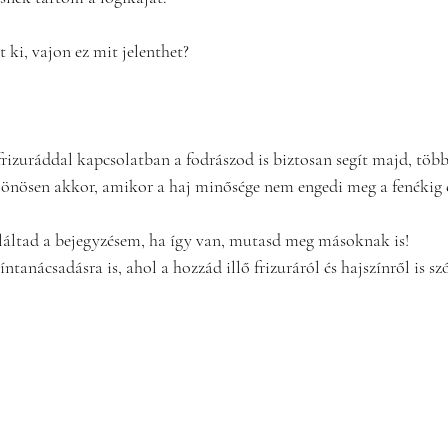
 ki, vajon ez mit jelenthet?
rizuráddal kapcsolatban a fodrászod is biztosan segít majd, töb
lönösen akkor, amikor a haj minősége nem engedi meg a fenékig é
áltad a bejegyzésem, ha így van, mutasd meg másoknak is!
íntanácsadásra is, ahol a hozzád illő frizuráról és hajszínről is szó