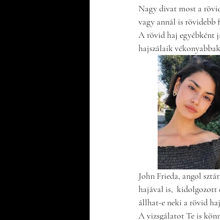
Nagy divat most a rövid 
vagy annál is rövidebb 
A rövid haj egyébként j
hajszálaik vékonyabbak,
John Frieda, angol sztá
hajával is,  kidolgozott
állhat-e neki a rövid haj
A vizsgálatot Te is könn