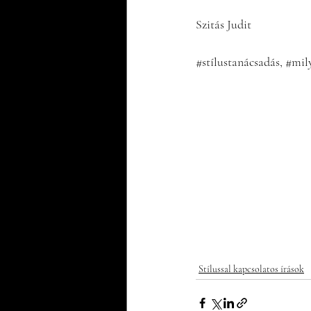
Szitás Judit
#stílustanácsadás
, 
#mil
Stílussal kapcsolatos írások