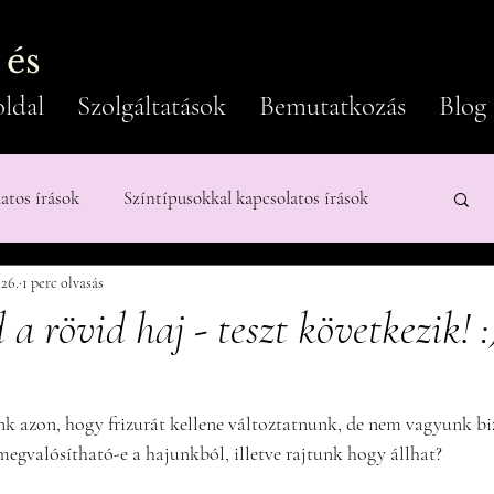
 és
ldal
Szolgáltatások
Bemutatkozás
Blog
latos írások
Színtípusokkal kapcsolatos írások
 26.
1 perc olvasás
Férfiaknak
d a rövid haj - teszt következik! :
 azon, hogy frizurát kellene változtatnunk, de nem vagyunk bi
megvalósítható-e a hajunkból, illetve rajtunk hogy állhat?