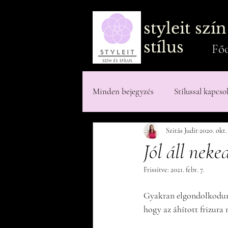
styleit szín
stílus
Főo
Minden bejegyzés
Stílussal kapcso
Szitás Judit
2020. okt.
Testalkattal kapcsolatos írások
Jól áll neke
Frissítve:
2021. febr. 7.
Gyakran elgondolkodunk
hogy az áhított frizura 