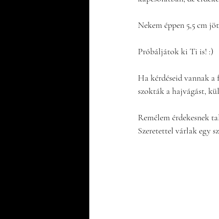
Nekem éppen 5,5 cm jött
Próbáljátok ki Ti is! :)
Ha kérdéseid vannak a f
szokták a hajvágást, kü
Remélem érdekesnek tal
Szeretettel várlak egy sz