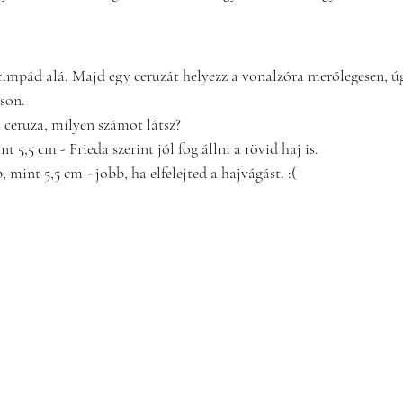
lcimpád alá. Majd egy ceruzát helyezz a vonalzóra merőlegesen, 
sson.
 ceruza, milyen számot látsz?
 5,5 cm - Frieda szerint jól fog állni a rövid haj is.
mint 5,5 cm - jobb, ha elfelejted a hajvágást. :(