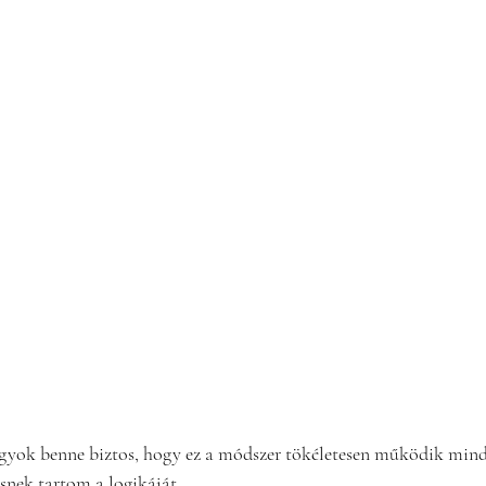
yok benne biztos, hogy ez a módszer tökéletesen működik mind
snek tartom a logikáját.