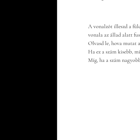
Frieda tesztje:
A vonalzót illeszd a fü
vonala az állad alatt fu
Olvasd le, hova mutat a
Ha ez a szám kisebb, mint
Míg, ha a szám nagyobb, 