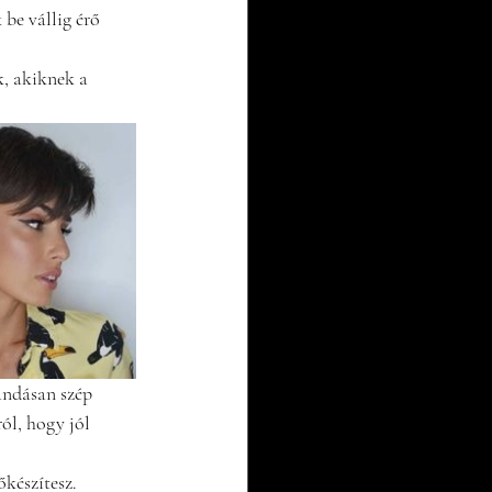
be vállig érő 
k, akiknek a 
andásan szép 
ól, hogy jól 
őkészítesz.