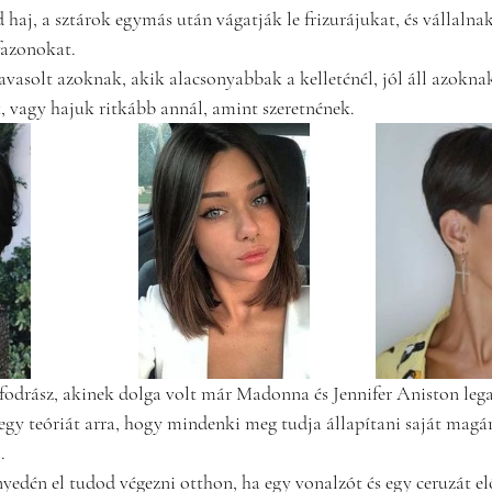
haj, a sztárok egymás után vágatják le frizurájukat, és vállalnak 
fazonokat.
avasolt azoknak, akik alacsonyabbak a kelleténél, jól áll azokna
 vagy hajuk ritkább annál, amint szeretnének.
rfodrász, akinek dolga volt már Madonna és Jennifer Aniston leg
 egy teóriát arra, hogy mindenki meg tudja állapítani saját magár
.
yedén el tudod végezni otthon, ha egy vonalzót és egy ceruzát el