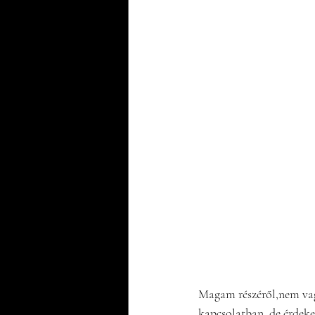
Magam részéről,nem vag
kapcsolatban, de érdeke