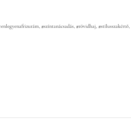
yenlegyenafrizurám
, 
#színtanácsadás
, 
#rövidhaj
, 
#stílusszakértő
, 