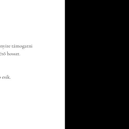
bnyire támogatni 
rő hosszt.
 esik.