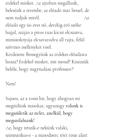
érdekel minket. Az ajtóban megállunk, 
belesünk a terembe, az előadó már beszél, de 
nem tudjuk miről.                                    Az 
előadó egy 60 éves nő, derékig érő szőke 
hajjal, száján a piros rúzs kicsit elcsúszva, 
miniszoknyája elcsavarodva áll rajta, felül 
szőrmés mellénykét visel.                
Kérdezem: Bemegyünk az érdekes előadásra 
hozzá? Érdekel minket, mit mond? Kinézzük 
belőle, hogy nagytudású professzor?               
Nem!                                                              
Sajnos, az a rossz hír, hogy ahogyan mi 
megítélünk másokat, ugyanúgy 
rólunk is 
megszületik az ítélet, anélkül, hogy 
megszólalnánk!                                      
Az, hogy tetszik-e nekünk valaki, 
szimpatikus-e - a másodperc tört része alatt 