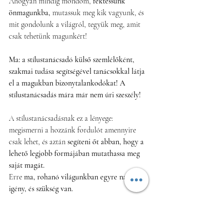
Ahogyan mindig mondom, 
fektessünk 
önmagunkba, 
mutassuk meg kik vagyunk, és 
mit gondolunk a világról, tegyük meg, amit 
csak tehetünk magunkért!                               
Ma: a stílustanácsadó külső szemlélőként, 
szakmai tudása segítségével tanácsokkal látja 
el a magukban bizonytalankodókat! A 
stílustanácsadás mára már nem úri szeszély!   
A stílustanácsadásnak ez a lényege: 
megismerni a hozzánk fordulót amennyire 
csak lehet, és aztán 
segíteni őt abban, hogy a 
lehető legjobb formájában mutathassa meg 
saját magát.  
Erre 
ma, rohanó világunkban egyre nagyobb 
igény, és szükség van.