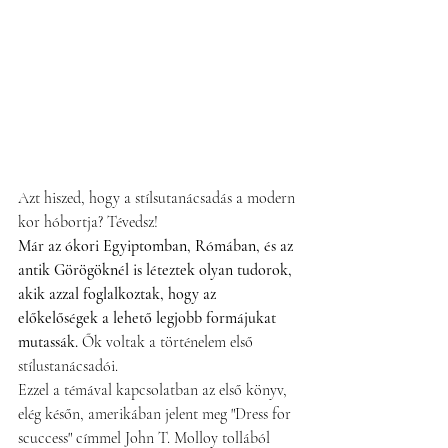
Azt hiszed, hogy a stílsutanácsadás a modern 
kor hóbortja? Tévedsz! 
Már az ókori Egyiptomban, Rómában, és az 
antik Görögöknél is léteztek olyan tudorok, 
akik azzal foglalkoztak, hogy az 
előkelőségek a lehető legjobb formájukat 
mutassák.
 Ők voltak a történelem első 
stílustanácsadói.
Ezzel a témával kapcsolatban az első könyv, 
elég későn, amerikában jelent meg "Dress for 
scuccess" címmel John T. Molloy tollából 