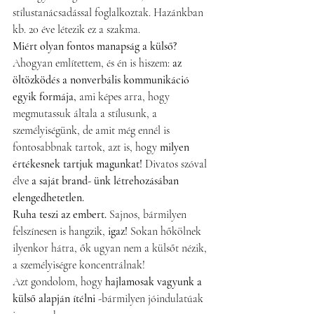
stílustanácsadással foglalkoztak. Hazánkban 
kb. 20 éve létezik ez a szakma.
Miért olyan fontos manapság a külső?
Ahogyan említettem, és én is hiszem: 
az 
öltözködés a nonverbális kommunikáció 
egyik formája,
 ami képes arra, hogy 
megmutassuk általa a stílusunk, a 
személyiségünk, de amit még ennél is 
fontosabbnak tartok, azt is, hogy 
milyen 
értékesnek tartjuk magunkat! 
Divatos szóval 
élve 
a saját brand- ünk létrehozásában 
elengedhetetlen.
Ruha teszi az embert. 
Sajnos, bármilyen 
felszínesen is hangzik, 
igaz! 
Sokan hőkölnek 
ilyenkor hátra, ők ugyan nem a külsőt nézik, 
a személyiségre koncentrálnak! 
Azt gondolom, hogy 
hajlamosak vagyunk a 
külső alapján ítélni
 -bármilyen jóindulatúak 