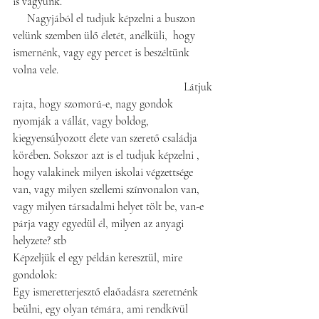
is vagyunk.                                                     
     Nagyjából el tudjuk képzelni a buszon 
velünk szemben ülő életét, anélküli,  hogy  
ismernénk, vagy egy percet is beszéltünk 
volna vele.                                                       
                                                            Látjuk 
rajta, hogy szomorú-e, nagy gondok 
nyomják a vállát, vagy boldog, 
kiegyensúlyozott élete van szerető családja 
körében. Sokszor azt is el tudjuk képzelni , 
hogy valakinek milyen iskolai végzettsége 
van, vagy milyen szellemi színvonalon van, 
vagy milyen társadalmi helyet tölt be, van-e 
párja vagy egyedül él, milyen az anyagi 
helyzete? stb
Képzeljük el egy példán keresztül, mire 
gondolok:    
Egy ismeretterjesztő elaőadásra szeretnénk 
beülni, egy olyan témára, ami rendkívül 