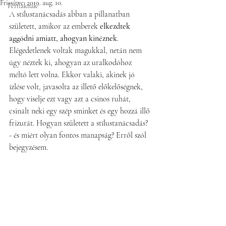
Frissítve:
2019. aug. 10.
Férfiaknak
A stílustanácsadás abban a pillanatban 
született, amikor az emberek 
elkezdtek 
aggódni amiatt, ahogyan kinéznek
. 
Elégedetlenek voltak magukkal, netán nem 
úgy néztek ki, ahogyan az uralkodóhoz 
méltó lett volna. Ekkor valaki, akinek jó 
ízlése volt, javasolta az illető előkelőségnek, 
hogy viselje ezt vagy azt a csinos ruhát, 
csinált neki egy szép sminket és egy hozzá illő 
frizurát. Hogyan született a stílustanácsadás? 
- és miért olyan fontos manapság? Erről szól 
bejegyzésem.