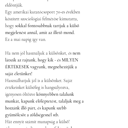
eldöntjük.                    
Egy amerikai kutatócsoport 70-es években 
készített szociológiai felmérése kimutatta, 
hogy 
sokkal fontosabbnak tartjuk a külső 
megjelenést annál, amit az illető mond. 
Ez a mai napig így van.                                   
Ha nem jól használjuk a külsőnket, és 
nem 
látszik az rajtunk, hogy kik - és MILYEN 
ÉRTÉKESEK vagyunk, megnehezítjük a 
saját életünket!                 
Használhatjuk jól is a külsőnket. Saját 
értékeinket külsőleg is hangsúlyozva, 
igényesen öltözve 
könnyebben találunk 
munkát, kapunk előléptetést, találjuk meg a 
hozzánk illő párt, és kapunk szebb 
gyümölcsöt a zöldségesnél stb.
Hát ennyit számít manapság a külső!              