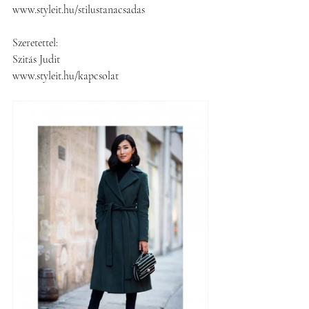
www.styleit.hu/stilustanacsadas 
Szeretettel:
Szitás Judit
www.styleit.hu/kapcsolat