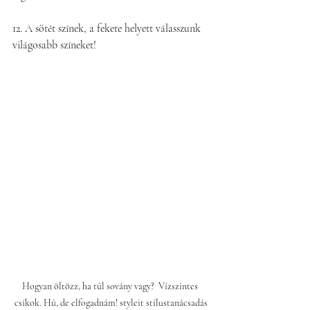
12. A sötét színek, a fekete helyett válasszunk 
világosabb színeket!
Hogyan öltözz, ha túl sovány vagy?  Vízszintes 
csíkok. Hú, de elfogadnám! styleit stílustanácsadás