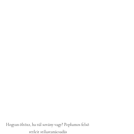
Hogyan öltözz, ha túl sovány vagy? Peplumos felső 
styleit stílustanácsadás