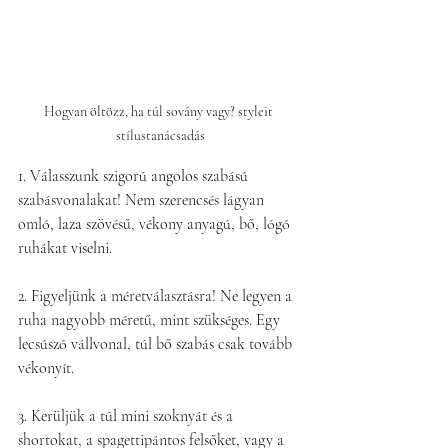
Hogyan öltözz, ha túl sovány vagy? styleit 
stílustanácsadás
1. Válasszunk szigorú angolos szabású 
szabásvonalakat! Nem szerencsés lágyan 
omló, laza szövésű, vékony anyagú, bő, lógó 
ruhákat viselni.
2. Figyeljünk a méretválasztásra! Ne legyen a 
ruha nagyobb méretű, mint szükséges. Egy 
lecsúszó vállvonal, túl bő szabás csak tovább 
vékonyít.
3. Kerüljük a túl mini szoknyát és a 
shortokat, a spagettipántos felsőket, vagy a 