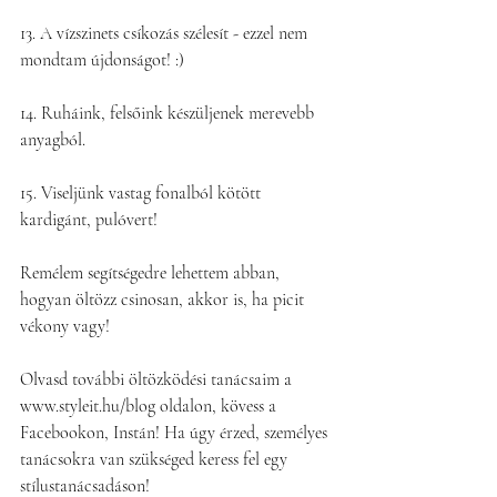
13. A vízszinets csíkozás szélesít - ezzel nem 
mondtam újdonságot! :)
14. Ruháink, felsőink készüljenek merevebb 
anyagból.
15. Viseljünk vastag fonalból kötött 
kardigánt, pulóvert!
Remélem segítségedre lehettem abban, 
hogyan öltözz csinosan, akkor is, ha picit 
vékony vagy! 
Olvasd további öltözködési tanácsaim a 
www.styleit.hu/blog oldalon, kövess a 
Facebookon, Instán! Ha úgy érzed, személyes 
tanácsokra van szükséged keress fel egy 
stílustanácsadáson! 