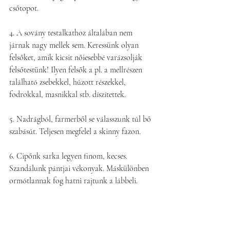
csőtopot.
4. A sovány testalkathoz általában nem 
járnak nagy mellek sem. Keressünk olyan 
felsőket, amik kicsit nőiesebbé varázsolják 
felsőtestünk! Ilyen felsők a pl. a mellrészen 
található zsebekkel, húzott részekkel, 
fodrokkal, masnikkal stb. díszítettek.
5. Nadrágból, farmerből se válasszunk túl bő 
szabásút. Teljesen megfelel a skinny fazon. 
6. Cipőnk sarka legyen finom, kecses. 
Szandálunk pántjai vékonyak. Máskülönben 
ormótlannak fog hatni rajtunk a lábbeli.