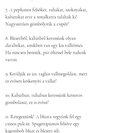
7. A peplumos felsőket, ruhákat, szoknyákat, 
kabátokat erre a testalkatra találták ki! 
Nagyszerűen gömbőlyítik a csípőt!
8. Blézerből, kabátból keressünk olyan 
darabokat, amikben van egy kis válltömés. 
Ha nincsen bennük, pár öltéssel bele tudunk 
varrni.
9. Kerüljük az ún. raglán vállmegoldást, mert 
ez erősen keskenyíti a vállat!
10. Kabátban, ruhában keressünk kétsoros 
gombolásút, ez is erősít!
11. Rétegezzünk! A blúzra vegyünk fel egy 
csinos pulcsit. Spagettipántos felsőre egy 
kigombolt blúzt és blézert stb.