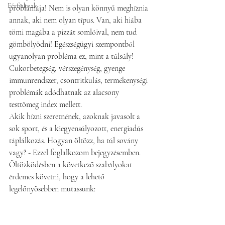
Férfiaknak
problámája! Nem is olyan könnyű meghíznia 
annak, aki nem olyan típus. Van, aki hiába 
tömi magába a pizzát somlóival, nem tud 
gömbölyödni! Egészségügyi szempontból 
ugyanolyan probléma ez, mint a túlsúly! 
Cukorbetegség, vérszegénység, gyenge 
immunrendszer, csontritkulás, termékenységi 
problémák adódhatnak az alacsony 
testtömeg index mellett.
Akik hízni szeretnének, azoknak javasolt a 
sok sport, és a kiegyensúlyozott, energiadús 
táplálkozás. Hogyan öltözz, ha túl sovány 
vagy? - Ezzel foglalkozom bejegyzésemben.
Öltözködésben a következő szabályokat 
érdemes követni, hogy a lehető 
legelőnyösebben mutassunk: