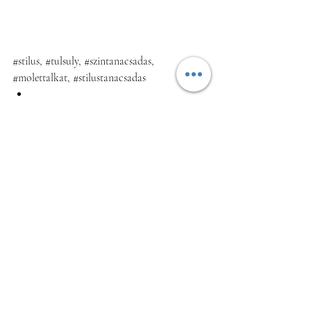
#stilus
, 
#tulsuly
, 
#szintanacsadas
, 
#molettalkat
, 
#stilustanacsadas
Hogyan válasszunk farmert?
Korosztálynak megfelelő 
öltözködés
Testalkattal kapcsolatos írások