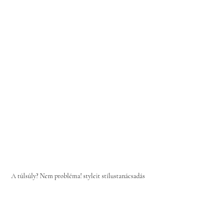
A túlsúly? Nem probléma! styleit stílustanácsadás
A stílustanácsadó dolga az, hogy 
abban az átmeneti időszakban 